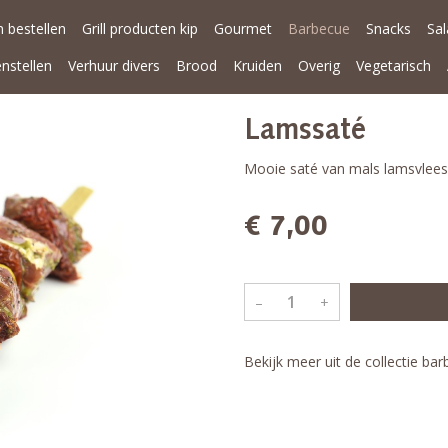
 bestellen
Grill producten kip
Gourmet
Barbecue
Snacks
Sa
enstellen
Verhuur divers
Brood
Kruiden
Overig
Vegetarisch
Lamssaté
Mooie saté van mals lamsvlees
€ 7,00
–
+
Bekijk meer uit de collectie ba