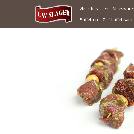
Vlees bestellen
Vleeswaren
Buffetten
Zelf buffet sam