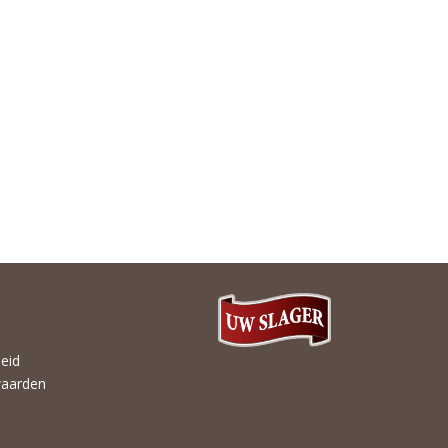
heid
aarden