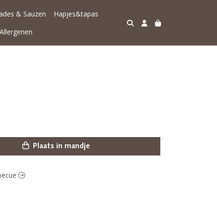
lades & Sauzen
Hapjes&tapas
Allergenen
Plaats in mandje
rbecue