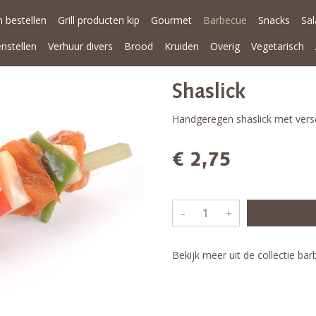
 bestellen
Grill producten kip
Gourmet
Barbecue
Snacks
Sa
enstellen
Verhuur divers
Brood
Kruiden
Overig
Vegetarisch
Shaslick
Handgeregen shaslick met verse
€ 2,75
–
+
Bekijk meer uit de collectie ba