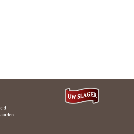
heid
aarden