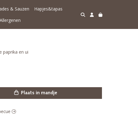
lades & Sauzen
Hapjes&tapas
Allergenen
 paprika en ui
Plaats in mandje
rbecue