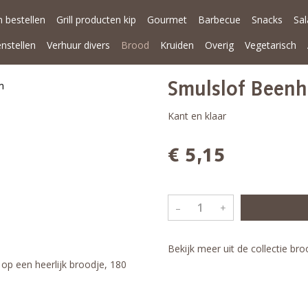
 bestellen
Grill producten kip
Gourmet
Barbecue
Snacks
Sa
enstellen
Verhuur divers
Brood
Kruiden
Overig
Vegetarisch
Smulslof Been
Kant en klaar
€ 5,15
–
+
Bekijk meer uit de collectie br
p een heerlijk broodje, 180