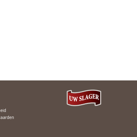
heid
aarden