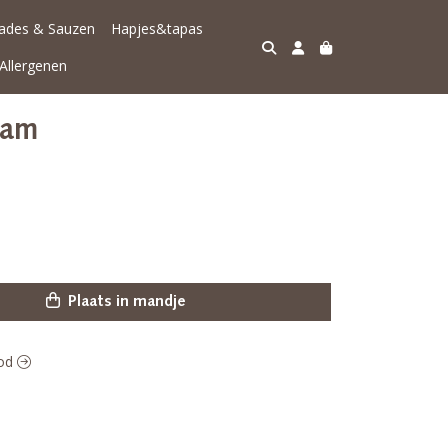
lades & Sauzen
Hapjes&tapas
Allergenen
ham
Plaats in mandje
ood