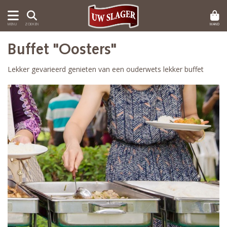
MAND
MENU
ZOEKEN
Buffet "Oosters"
Lekker gevarieerd genieten van een ouderwets lekker buffet