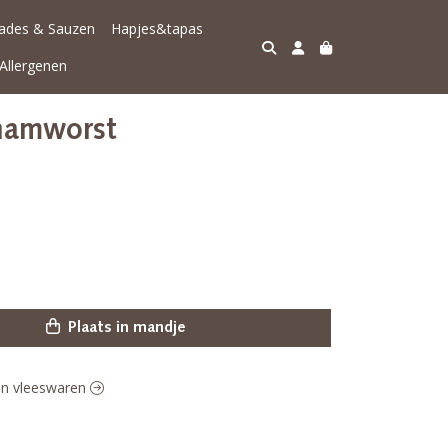
lades & Sauzen
Hapjes&tapas
Allergenen
rhamworst
Plaats in mandje
gen vleeswaren