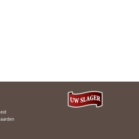
heid
aarden