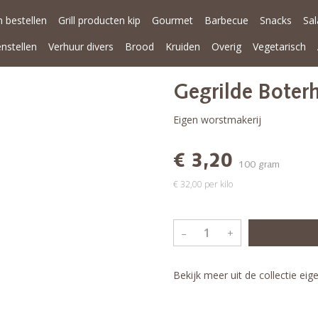
 bestellen
Grill producten kip
Gourmet
Barbecue
Snacks
Sa
enstellen
Verhuur divers
Brood
Kruiden
Overig
Vegetarisch
Gegrilde Bote
Eigen worstmakerij
€ 3,20
100 gram
€ 32,00 per kilo
–
+
Bekijk meer uit de collectie ei