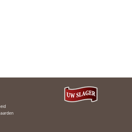
heid
aarden