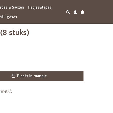
lades & Sauzen
Hapjes&tapas
Allergenen
 (8 stuks)
Plaats in mandje
ourmet