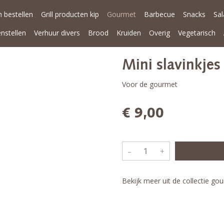
 bestellen
Grill producten kip
Gourmet
Barbecue
Snacks
Sa
enstellen
Verhuur divers
Brood
Kruiden
Overig
Vegetarisch
Mini slavinkjes
Voor de gourmet
€ 9,00
–
+
Bekijk meer uit de collectie g