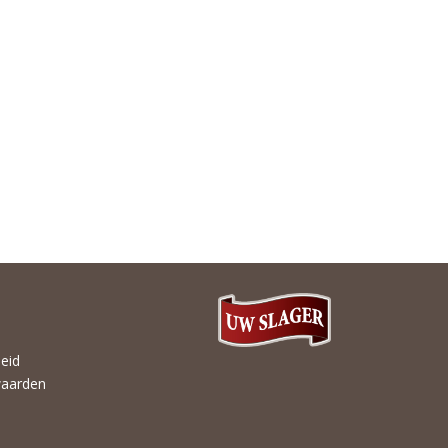
heid
aarden