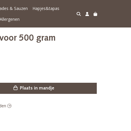
lades & Sauzen
Hapjes&tapas
Allergenen
 voor 500 gram
Plaats in mandje
iden