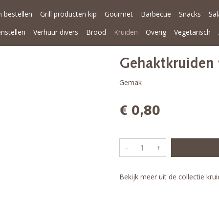
 bestellen
Grill producten kip
Gourmet
Barbecue
Snacks
Sa
enstellen
Verhuur divers
Brood
Kruiden
Overig
Vegetarisch
Gehaktkruiden
Gemak
€ 0,80
–
+
Bekijk meer uit de collectie kru