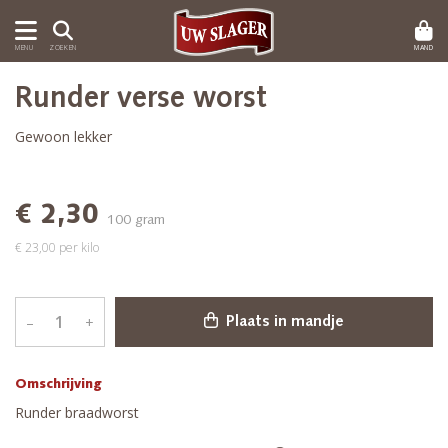
MAND
MENU
ZOEKEN
Runder verse worst
Gewoon lekker
€ 2,30
100 gram
€ 23,00 per kilo
–
+
Plaats in mandje
Omschrijving
Runder braadworst