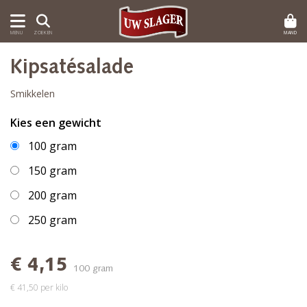
MAND
MENU
ZOEKEN
Kipsatésalade
Smikkelen
Kies een gewicht
100 gram
150 gram
200 gram
250 gram
€ 4,15
100 gram
€ 41,50 per kilo