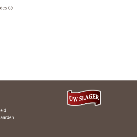
lades
heid
aarden