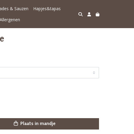
lades & Sauzen
Hapjes&tapas
Allergenen
e
Plaats in mandje