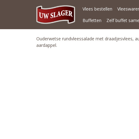
Vlees bestellen
Vleeswaren
Buffetten
Zelf buffet sam
Ouderwetse rundvleessalade met draadjesvlees, aug
aardappel.