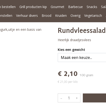
 bestellen
Grill producten kip
Gourmet
Barbecue
Snacks
Sa
enstellen
Verhuur divers
Brood
Kruiden
Overig
Vegetarisch
urk,uitje en een basis van
Rundvleessalad
Heerlijk draadjesvlees
Kies een gewicht
€ 2,10
100 gram
€ 21,00 per kilo
–
+