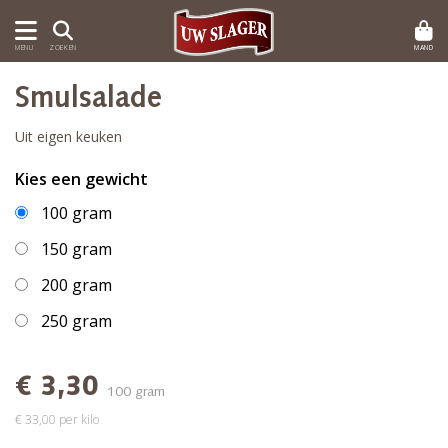
MAND
MENU
ZOEKEN
Smulsalade
Uit eigen keuken
Kies een gewicht
100 gram
150 gram
200 gram
250 gram
€ 3,30
100 gram
€ 33,00 per kilo