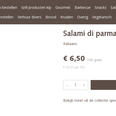
 bestellen
Grill producten kip
Gourmet
Barbecue
Snacks
Sa
enstellen
Verhuur divers
Brood
Kruiden
Overig
Vegetarisch
Salami di parm
Italiaans
€ 6,50
100 gram
€ 65,00 per kilo
–
+
Bekijk meer uit de collectie sp