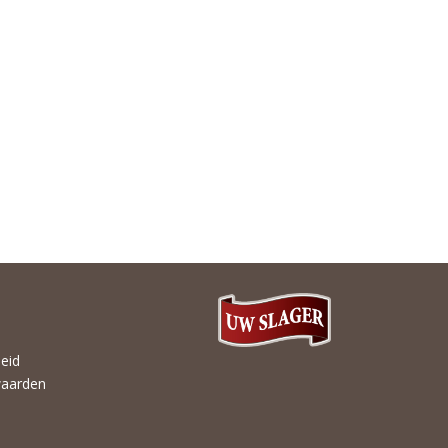
heid
aarden