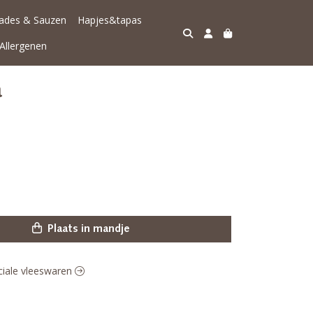
lades & Sauzen
Hapjes&tapas
Allergenen
a
Plaats in mandje
eciale vleeswaren