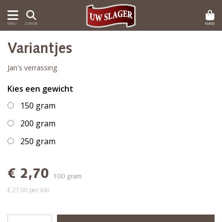
MAND
MENU
ZOEKEN
Variantjes
Jan's verrassing
Kies een gewicht
150 gram
200 gram
250 gram
€ 2,70
100 gram
€ 27,00 per kilo