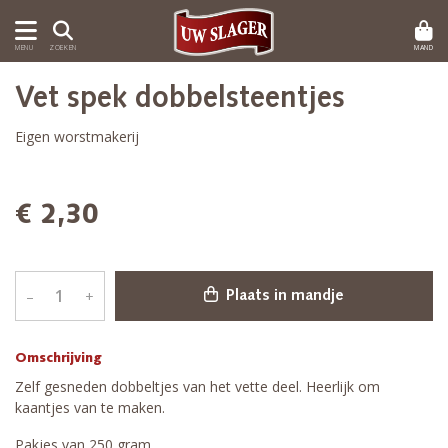
MAND
MENU
ZOEKEN
Vet spek dobbelsteentjes
Eigen worstmakerij
€ 2,30
–
+
Plaats in mandje
Omschrijving
Zelf gesneden dobbeltjes van het vette deel. Heerlijk om
kaantjes van te maken.
Pakjes van 250 gram