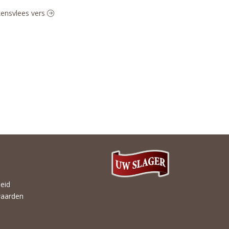
rkensvlees vers
heid
aarden