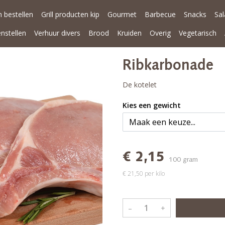
 bestellen
Grill producten kip
Gourmet
Barbecue
Snacks
Sa
enstellen
Verhuur divers
Brood
Kruiden
Overig
Vegetarisch
Ribkarbonade
De kotelet
Kies een gewicht
€ 2,15
100 gram
€ 21,50 per kilo
–
+