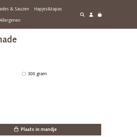
lades & Sauzen
Hapjes&tapas
Allergenen
nade
300 gram
Plaats in mandje