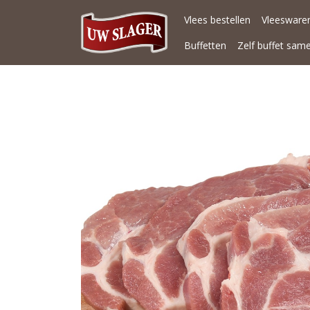
Vlees bestellen
Vleeswaren
Buffetten
Zelf buffet sam