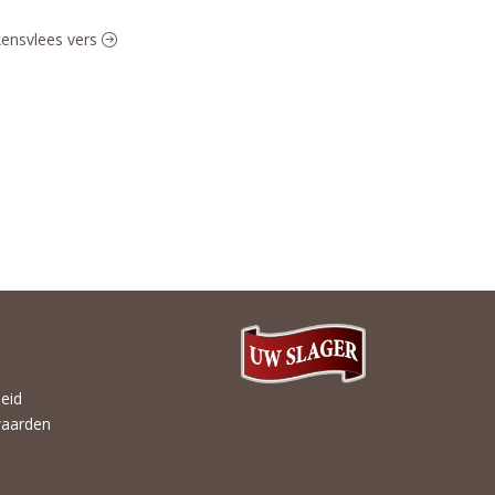
rkensvlees vers
heid
aarden