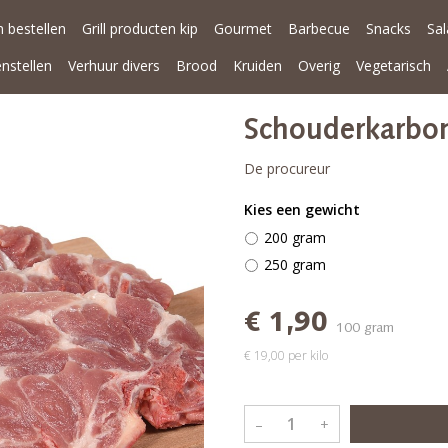
 bestellen
Grill producten kip
Gourmet
Barbecue
Snacks
Sa
enstellen
Verhuur divers
Brood
Kruiden
Overig
Vegetarisch
Schouderkarbo
De procureur
Kies een gewicht
200 gram
250 gram
€ 1,90
100 gram
€ 19,00 per kilo
–
+