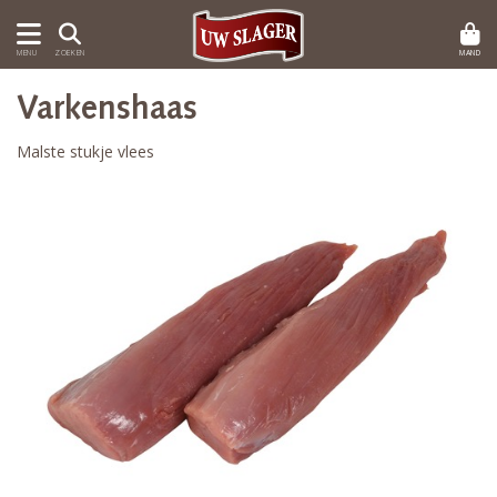
MAND
MENU
ZOEKEN
Varkenshaas
Malste stukje vlees