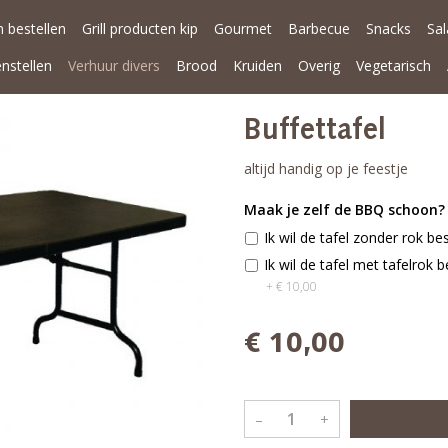
 bestellen
Grill producten kip
Gourmet
Barbecue
Snacks
Sa
enstellen
Verhuur divers
Brood
Kruiden
Overig
Vegetarisch
Buffettafel
altijd handig op je feestje
Maak je zelf de BBQ schoon?
Ik wil de tafel zonder rok be
Ik wil de tafel met tafelrok b
+ € 10,00
€ 10,00
–
+