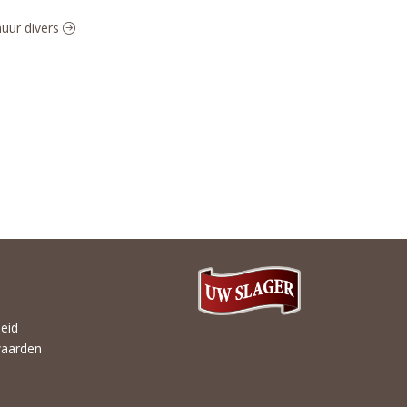
huur divers
heid
aarden