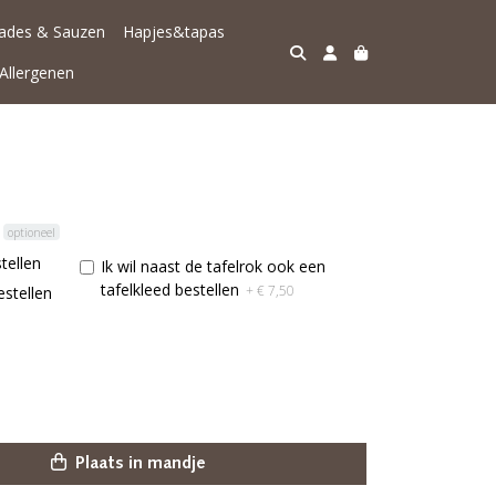
lades & Sauzen
Hapjes&tapas
Allergenen
optioneel
stellen
Ik wil naast de tafelrok ook een
tafelkleed bestellen
+ € 7,50
estellen
Plaats in mandje