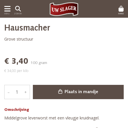
MAND
MENU
ZOEKEN
Hausmacher
Grove structuur
€ 3,40
100 gram
€ 34,00 per kilo
–
+
Plaats in mandje
Omschrijving
Middelgrove leverworst met een vleugje kruidnagel.