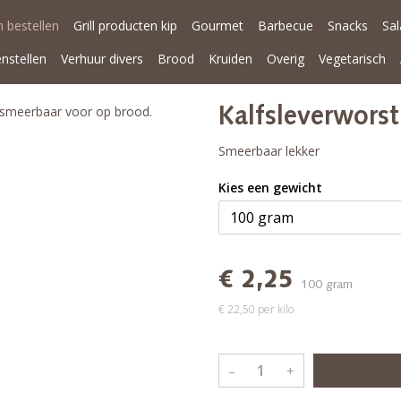
 bestellen
Grill producten kip
Gourmet
Barbecue
Snacks
Sa
enstellen
Verhuur divers
Brood
Kruiden
Overig
Vegetarisch
 smeerbaar voor op brood.
Kalfsleverworst
Smeerbaar lekker
Kies een gewicht
€ 2,25
100 gram
€ 22,50 per kilo
–
+