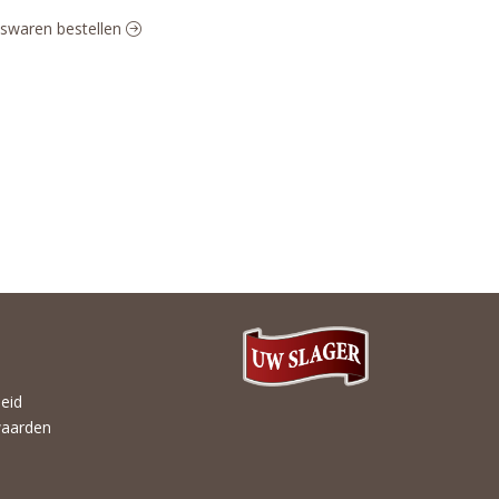
eeswaren bestellen
heid
aarden