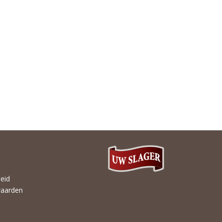
heid
aarden