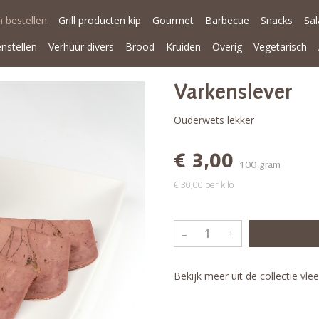
 bestellen
Grill producten kip
Gourmet
Barbecue
Snacks
Sa
enstellen
Verhuur divers
Brood
Kruiden
Overig
Vegetarisch
Varkenslever
Ouderwets lekker
€ 3,00
100 gram
€ 30,00 per kilo
–
+
Bekijk meer uit de collectie vl