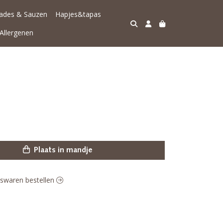
lades & Sauzen
Hapjes&tapas
Allergenen
Plaats in mandje
eeswaren bestellen