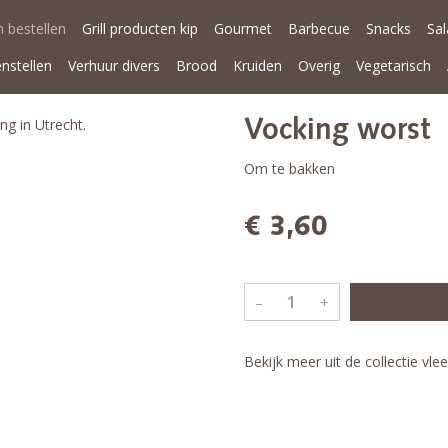
 bestellen
Grill producten kip
Gourmet
Barbecue
Snacks
Sa
enstellen
Verhuur divers
Brood
Kruiden
Overig
Vegetarisch
g in Utrecht.
Vocking worst
Om te bakken
€ 3,60
–
+
Bekijk meer uit de collectie vl