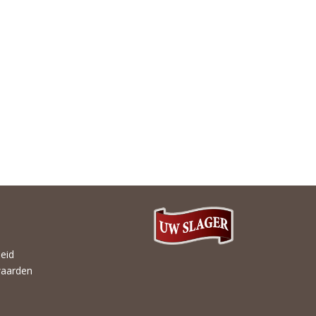
heid
aarden