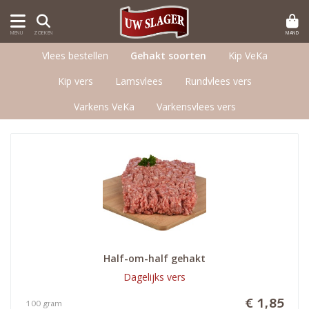
MAND
MENU
ZOEKEN
Vlees bestellen
Gehakt soorten
Kip VeKa
Kip vers
Lamsvlees
Rundvlees vers
Varkens VeKa
Varkensvlees vers
Half-om-half gehakt
Dagelijks vers
€ 1,85
100 gram