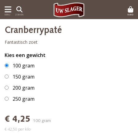
MAND
MENU
ZOEKEN
Cranberrypaté
Fantastisch zoet
Kies een gewicht
100 gram
150 gram
200 gram
250 gram
€ 4,25
100 gram
€ 42,50 per kilo