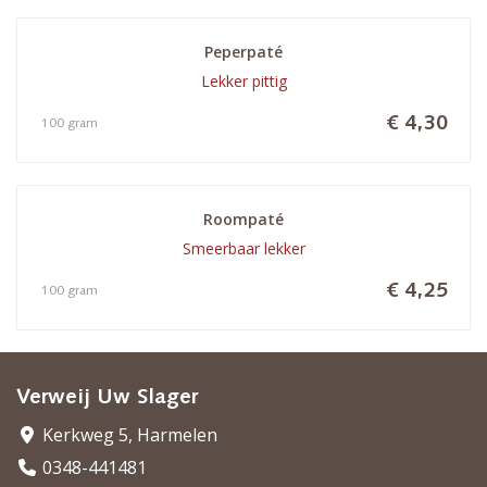
Peperpaté
Lekker pittig
€ 4,30
100 gram
Roompaté
Smeerbaar lekker
€ 4,25
100 gram
Verweij Uw Slager
Kerkweg 5, Harmelen
0348-441481