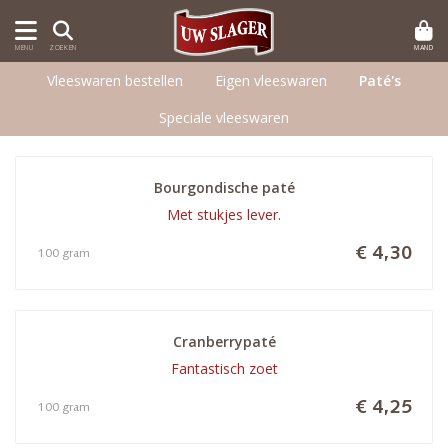
MAND
MENU
ZOEKEN
Vleeswaren bestellen
Eigen vleeswaren
Paté's
Speciale vleeswaren
Bourgondische paté
Met stukjes lever.
€ 4,30
100 gram
Cranberrypaté
Fantastisch zoet
€ 4,25
100 gram