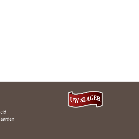
heid
aarden