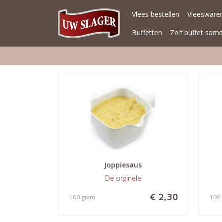
Vlees bestellen
Vleeswaren
Buffetten
Zelf buffet sam
Joppiesaus
De orginele
€ 2,30
100 gram
100