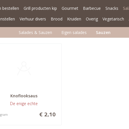
 bestellen
Grill producten kip
Gourmet
Barbecue
Snacks
Sa
enstellen
Verhuur divers
Brood
Kruiden
Overig
Vegetarisch
Salades & Sauzen
Eigen salades
Sauzen
Knoflooksaus
De enige echte
€ 2,10
 gram