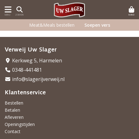
MAND
MENU
ZOEKEN
Meat&Meals bestellen
Soepen vers
Verweij Uw Slager
Kerkweg 5, Harmelen
0348-441481
info@slagerijverweij.nl
Klantenservice
Bestellen
Betalen
Afleveren
Openingstijden
Contact